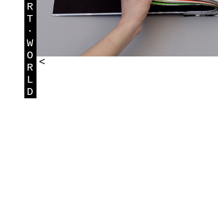
R
T
·
W
O
<
R
L
D