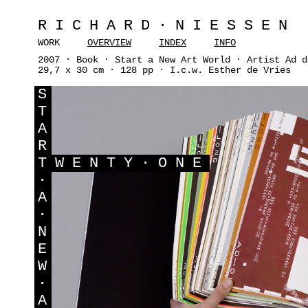
RICHARD·NIESSEN
WORK
OVERVIEW
INDEX
INFO
2007 · Book · Start a New Art World · Artist Ad d
29,7 x 30 cm · 128 pp · I.c.w. Esther de Vries
S
T
A
R
T
WENTY·ONE
·
A
·
N
E
W
·
A