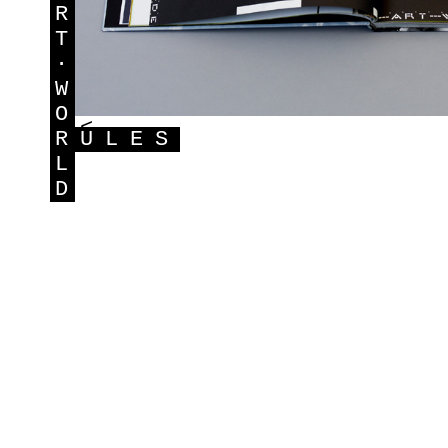
R
T
·
W
O
<
R
ULES
L
D