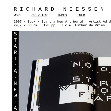
RICHARD·NIESSEN
WORK
OVERVIEW
INDEX
INFO
2007 · Book · Start a New Art World · Artist Ad d
29,7 x 30 cm · 128 pp · I.c.w. Esther de Vries
S
T
A
R
T
·
A
·
N
E
W
·
A