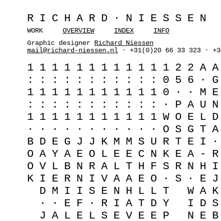
RICHARD·NIESSEN
WORK
OVERVIEW
INDEX
INFO
Graphic designer
Richard Niessen
mail@richard-niessen.nl
· +31(0)20 66 33 323 · +3
1
1
1
1
1
1
1
1
1
1
1
1
2
2
A
A
:
:
:
:
:
:
:
:
:
:
:
0
5
6
·
G
1
1
1
1
1
1
1
1
1
1
1
0
·
·
M
E
:
:
:
:
:
:
:
:
:
:
:
·
P
A
U
N
1
1
1
1
1
1
1
1
1
1
1
W
O
E
L
D
·
·
·
·
·
·
·
·
·
·
·
O
S
G
T
A
B
D
E
G
J
J
K
M
M
S
U
R
T
E
I
·
O
A
Y
A
E
O
L
E
E
C
N
K
E
A
-
R
O
V
L
B
N
R
A
L
T
H
F
S
R
N
H
I
K
I
E
R
N
I
V
A
A
E
O
·
S
·
E
J
D
M
I
I
S
E
N
H
L
L
T
W
A
K
·
·
E
F
·
R
I
A
T
D
Y
I
D
S
J
A
L
E
L
S
E
V
E
E
P
N
E
B