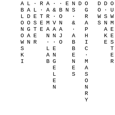
A
L
·
R
A
·
·
E
N
D
O
D
D
O
B
A
L
·
A
&
B
N
S
G
O
·
U
L
D
E
T
R
·
O
·
R
W
S
W
O
O
S
E
M
V
N
&
A
S
N
M
N
G
T
E
A
A
A
·
P
A
E
O
A
E
N
N
J
A
H
K
E
W
N
R
·
·
O
B
I
E
S
S
L
E
B
C
T
K
A
N
E
·
E
I
B
G
N
M
R
E
E
A
L
S
S
E
O
N
N
R
Y