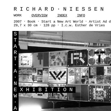
RICHARD·NIESSEN
WORK
OVERVIEW
INDEX
INFO
2007 · Book · Start a New Art World · Artist Ad d
29,7 x 30 cm · 128 pp · I.c.w. Esther de Vries
S
T
A
R
T
·
A
·
N
E
XHIBITION
W
·
A