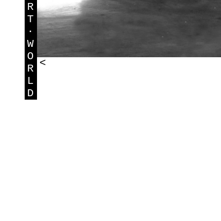
R
T
·
W
O
<
R
L
D