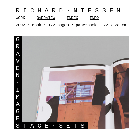
RICHARD·NIESSEN
WORK
OVERVIEW
INDEX
INFO
2002 · Book · 172 pages · paperback · 22 x 28 cm 
G
R
A
V
E
N
·
I
M
A
G
E
S
TAGE·SETS