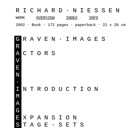
RICHARD·NIESSEN
WORK
OVERVIEW
INDEX
INFO
2002 · Book · 172 pages · paperback · 22 x 28 cm 
G
RAVEN·IMAGES
R
A
CTORS
V
E
N
·
I
NTRODUCTION
M
A
G
E
XPANSION
S
TAGE·SETS