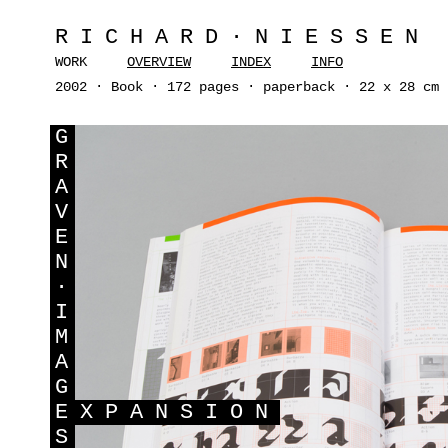
RICHARD·NIESSEN
WORK
OVERVIEW
INDEX
INFO
2002 · Book · 172 pages · paperback · 22 x 28 cm 
G
R
A
V
E
N
·
I
M
A
G
E
XPANSION
S