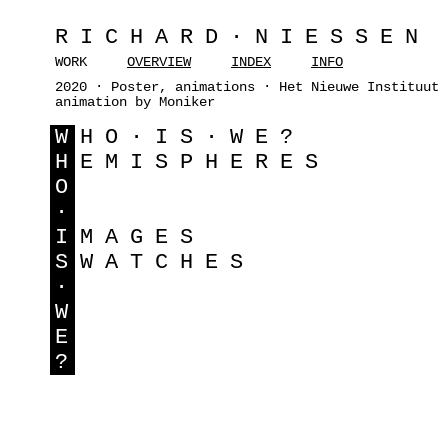
RICHARD·NIESSEN
WORK
OVERVIEW
INDEX
INFO
2020 · Poster, animations · Het Nieuwe Instituut 
animation by Moniker
W
HO·IS·WE?
H
EMISPHERES
O
·
I
MAGES
S
WATCHES
·
W
E
?