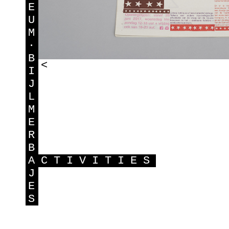
E
U
M
·
B
<
I
J
L
M
E
R
B
A
CTIVITIES
J
E
S