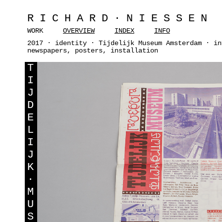
RICHARD·NIESSEN
WORK
OVERVIEW
INDEX
INFO
2017 · identity · Tijdelijk Museum Amsterdam · in
newspapers, posters, installation
T
I
J
D
E
L
I
J
K
·
M
U
S