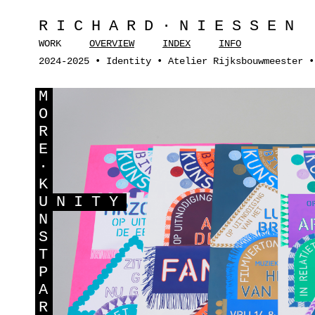
RICHARD·NIESSEN
WORK
OVERVIEW
INDEX
INFO
2024-2025 • Identity • Atelier Rijksbouwmeester •
M
O
R
E
·
K
U
NITY
N
S
T
P
A
R