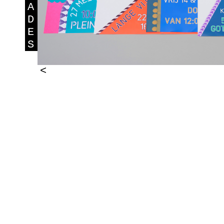
A
D
E
S
<