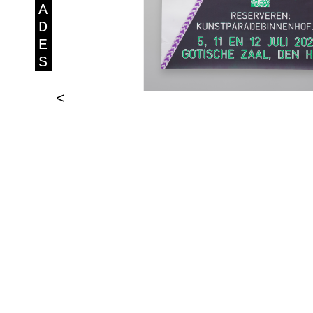
A
D
E
S
<