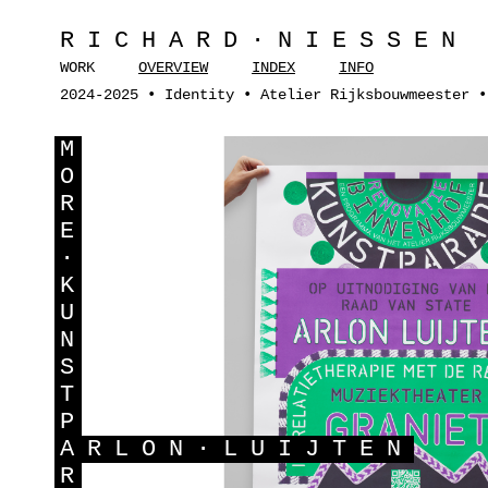
RICHARD·NIESSEN
WORK
OVERVIEW
INDEX
INFO
2024-2025 • Identity • Atelier Rijksbouwmeester •
M
O
R
E
·
K
U
N
S
T
P
A
RLON·LUIJTEN
R