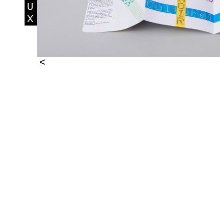
U
X
<