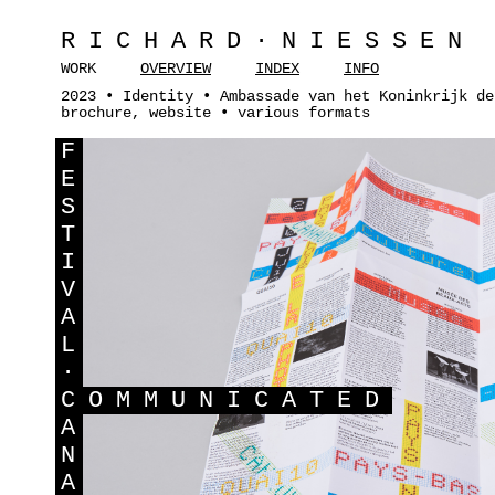
RICHARD·NIESSEN
WORK
OVERVIEW
INDEX
INFO
2023 • Identity • Ambassade van het Koninkrijk de
brochure, website • various formats
F
E
S
T
I
V
A
L
·
C
OMMUNICATED
A
N
A