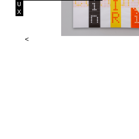
U
X
<