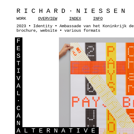
RICHARD·NIESSEN
WORK
OVERVIEW
INDEX
INFO
2023 • Identity • Ambassade van het Koninkrijk de
brochure, website • various formats
F
E
S
T
I
V
A
L
·
C
A
N
A
LTERNATIVE