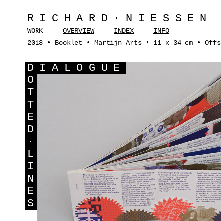
RICHARD·NIESSEN
WORK
OVERVIEW
INDEX
INFO
2018 • Booklet • Martijn Arts • 11 x 34 cm • Offs
D
IALOGUE
O
T
T
E
D
·
L
I
N
E
S