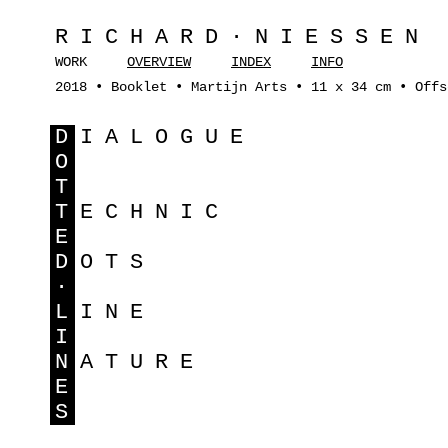
RICHARD·NIESSEN
WORK
OVERVIEW
INDEX
INFO
2018 • Booklet • Martijn Arts • 11 x 34 cm • Offs
D
IALOGUE
O
T
T
ECHNIC
E
D
OTS
·
L
INE
I
N
ATURE
E
S