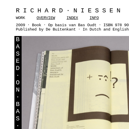
RICHARD·NIESSEN
WORK
OVERVIEW
INDEX
INFO
2009 · Book · Op basis van Bas Oudt · ISBN 978 90
Published by De Buitenkant · In Dutch and English
B
A
S
E
D
·
O
N
·
B
A
S
·