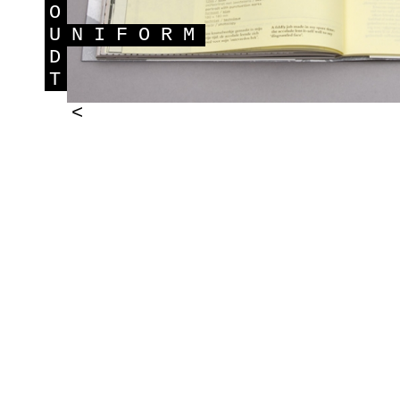
O
U
NIFORM
D
T
<