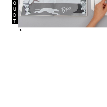
O
U
D
T
<