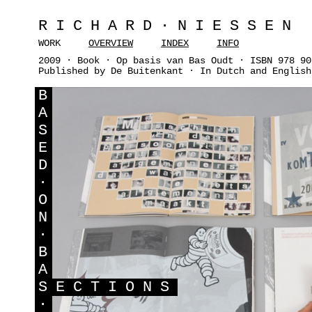
RICHARD·NIESSEN
WORK
OVERVIEW
INDEX
INFO
2009 · Book · Op basis van Bas Oudt · ISBN 978 90
Published by De Buitenkant · In Dutch and English
B
A
S
E
D
·
O
N
·
B
A
S
ECTIONS
·