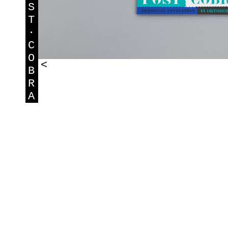
S
T
·
C
O
<
B
R
A