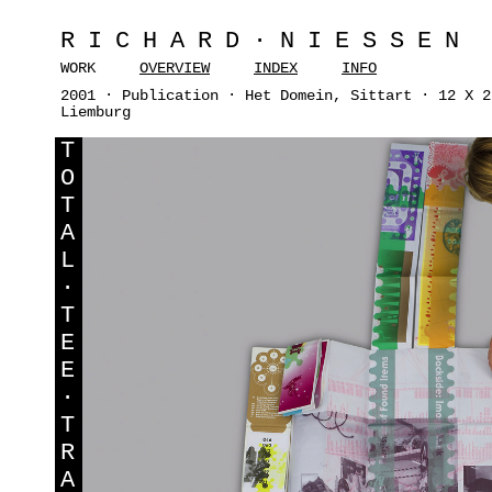
RICHARD·NIESSEN
WORK
OVERVIEW
INDEX
INFO
2001 · Publication · Het Domein, Sittart · 12 X 2
Liemburg
T
O
T
A
L
·
T
E
E
·
T
R
A