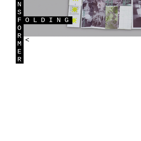
N
S
F
OLDING
O
R
<
M
E
R