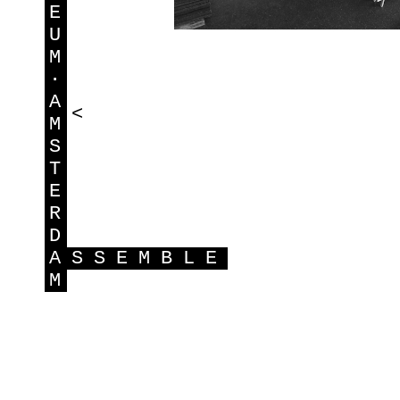
E
U
M
·
A
<
M
S
T
E
R
D
A
SSEMBLE
M