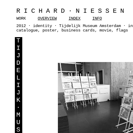
RICHARD·NIESSEN
WORK
OVERVIEW
INDEX
INFO
2012 · identity · Tijdelijk Museum Amsterdam · in
catalogue, poster, business cards, movie, flags
T
I
J
D
E
L
I
J
K
·
M
U
S