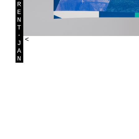
R
E
N
T
·
<
J
A
N