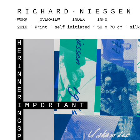
RICHARD·NIESSEN
WORK
OVERVIEW
INDEX
INFO
2016 · Print · self initiated · 50 x 70 cm · silk
H
E
R
I
N
N
E
R
I
MPORTANT
N
G
S
P