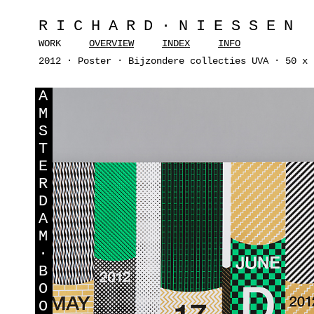
RICHARD·NIESSEN
WORK
OVERVIEW
INDEX
INFO
2012 · Poster · Bijzondere collecties UVA · 50 x 
A
M
S
T
E
R
D
A
M
·
B
O
O