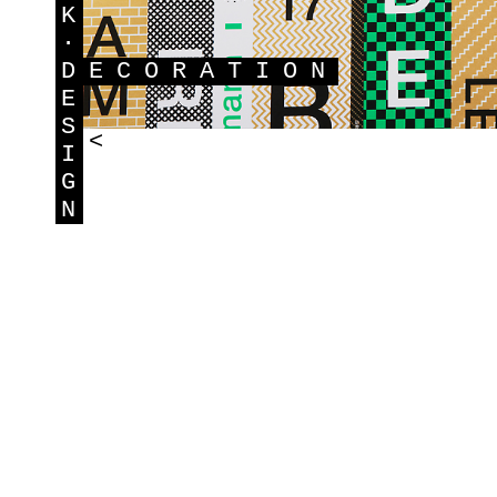
K
·
D
ECORATION
E
S
<
I
G
N