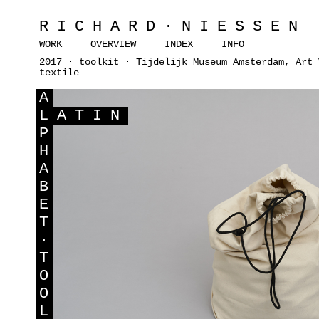
RICHARD·NIESSEN
WORK
OVERVIEW
INDEX
INFO
2017 · toolkit · Tijdelijk Museum Amsterdam, Art 
textile
A
L
ATIN
P
H
A
B
E
T
·
T
O
O
L