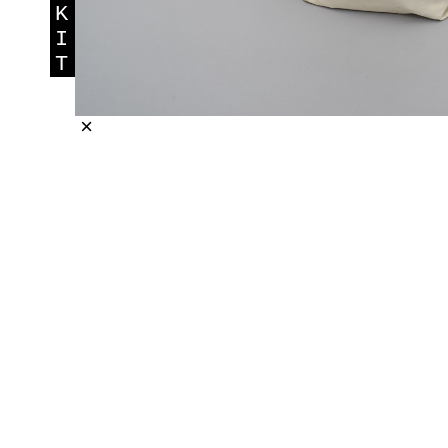
K
I
T
×