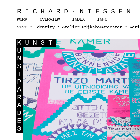
RICHARD·NIESSEN
WORK
OVERVIEW
INDEX
INFO
2023 • Identity • Atelier Rijksbouwmeester • vari
K
UNST
U
N
S
T
P
A
R
A
D
E
S