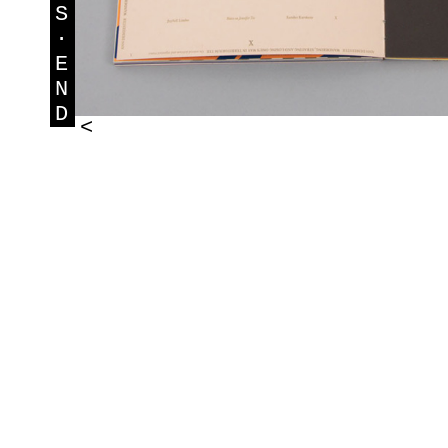
S
·
E
N
D
<