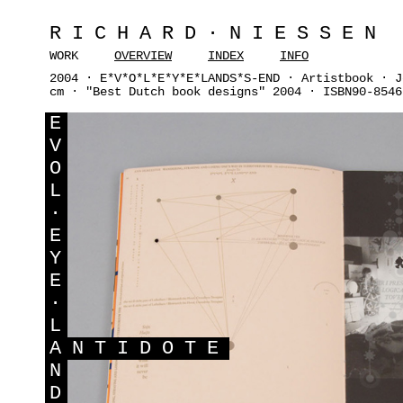
RICHARD·NIESSEN
WORK
OVERVIEW
INDEX
INFO
2004 · E*V*O*L*E*Y*E*LANDS*S-END · Artistbook · J
cm · "Best Dutch book designs" 2004 · ISBN90-8546
E
V
O
L
·
E
Y
E
·
L
A
NTIDOTE
N
D